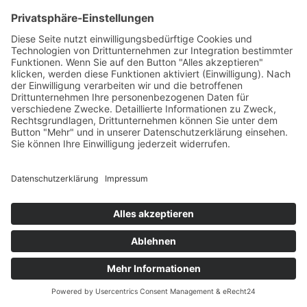
insbesondere Aufbewahrungsfristen – bleiben
unberührt.
5. Plugins und Tools
Google Fonts (lokales
Hosting)
Diese Seite nutzt zur einheitlichen Darstellung
von Schriftarten so genannte Google Fonts, die
von Google bereitgestellt werden. Die Google
Fonts sind lokal installiert. Eine Verbindung zu
Servern von Google findet dabei nicht statt.
Weitere Informationen zu Google Fonts finden
Sie unter
https://developers.google.com/fonts/faq
und
in der Datenschutzerklärung von Google: