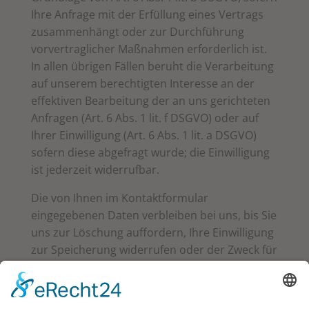
Ihre Anfrage mit der Erfüllung eines Vertrags
zusammenhängt oder zur Durchführung
vorvertraglicher Maßnahmen erforderlich ist.
In allen übrigen Fällen beruht die Verarbeitung
auf unserem berechtigten Interesse an der
effektiven Bearbeitung der an uns gerichteten
Anfragen (Art. 6 Abs. 1 lit. f DSGVO) oder auf
Ihrer Einwilligung (Art. 6 Abs. 1 lit. a DSGVO)
sofern diese abgefragt wurde; die Einwilligung
ist jederzeit widerrufbar.
Die von Ihnen im Kontaktformular
eingegebenen Daten verbleiben bei uns, bis Sie
uns zur Löschung auffordern, Ihre Einwilligung
zur Speicherung widerrufen oder der Zweck für
die Datenspeicherung entfällt (z. B. nach
abgeschlossener Bearbeitung Ihrer Anfrage).
Zwingende gesetzliche Bestimmungen –